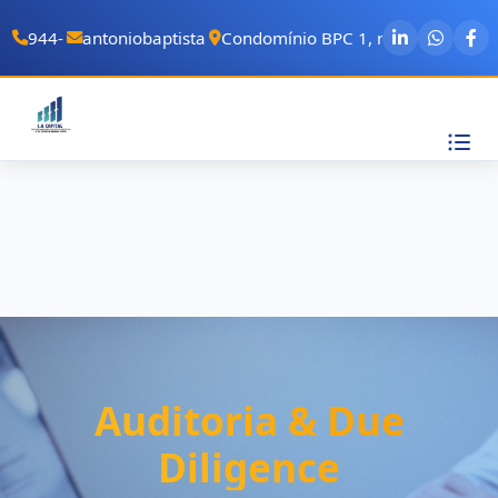
944-688-306
antoniobaptistadasilva1994@gmail.com
Condomínio BPC 1, rua de Cabo Ve
Auditoria & Due
Diligence