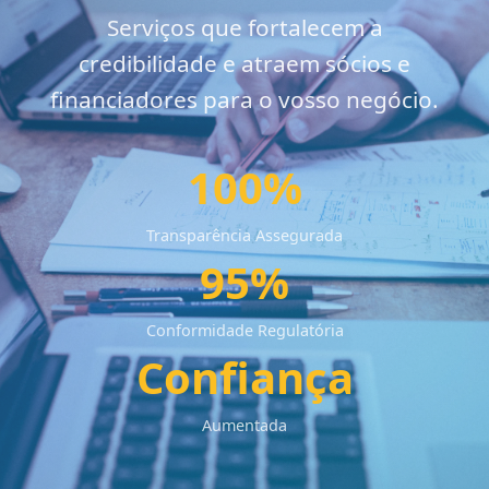
Serviços que fortalecem a
credibilidade e atraem sócios e
financiadores para o vosso negócio.
100%
Transparência Assegurada
95%
Conformidade Regulatória
Confiança
Aumentada