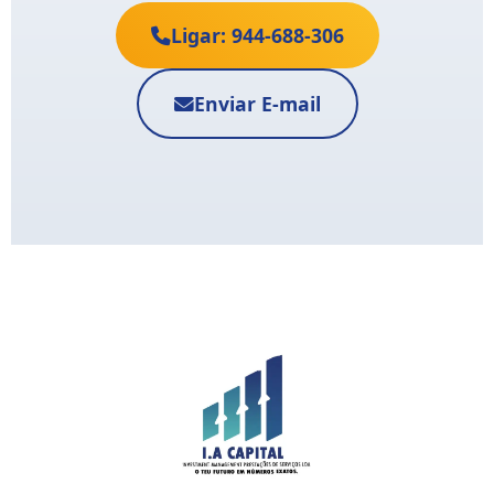
Ligar: 944-688-306
Enviar E-mail